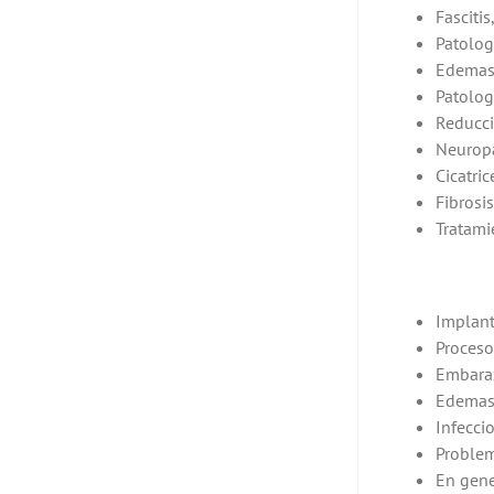
Fascitis,
Patologí
Edemas 
Patolog
Reducci
Neuropa
Cicatric
Fibrosis
Tratami
Implant
Proceso
Embara
Edemas 
Infeccio
Problem
En gene