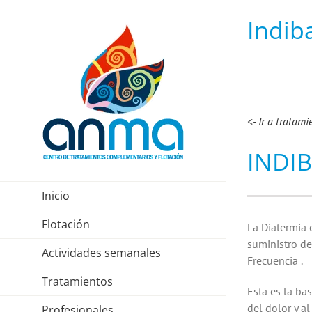
Skip
Indib
to
content
<- Ir a tratami
INDIB
Inicio
Flotación
La Diatermia 
suministro de 
Actividades semanales
Frecuencia .
Tratamientos
Esta es la ba
del dolor y a
Profesionales