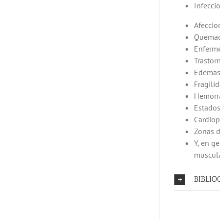
Infecci
Afeccio
Quemad
Enferme
Trastorn
Edemas 
Fragilid
Hemorra
Estados
Cardiop
Zonas d
Y, en g
muscula
BIBLIO