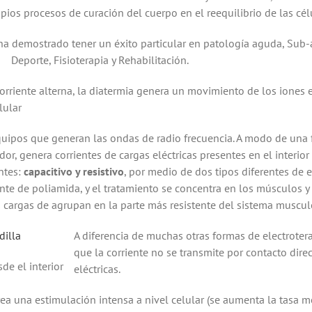
ropios procesos de curación del cuerpo en el reequilibrio de las cé
ha demostrado tener un éxito particular en patología aguda, Sub-
Deporte, Fisioterapia y Rehabilitación.
rriente alterna, la diatermia genera un movimiento de los iones en 
ular
uipos que generan las ondas de radio frecuencia. A modo de una
or, genera corrientes de cargas eléctricas presentes en el interior
ntes:
capacitivo y resistivo
, por medio de dos tipos diferentes de 
ante de poliamida, y el tratamiento se concentra en los músculos y
cargas de agrupan en la parte más resistente del sistema muscul
A diferencia de muchas otras formas de electrotera
que la corriente no se transmite por contacto dire
de el interior
eléctricas.
rea una estimulación intensa a nivel celular (se aumenta la tasa me