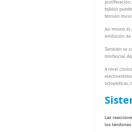
proliferación
tejidos puede
tensión muscu
Así mismo el 
inhibición de 
También se co
miofascial. Aq
A nivel clíni
electroestimu
ortopédicas, 
Siste
Las reaccione
los tendones 