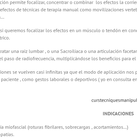
ión permite focalizar, concentrar o combinar los efectos la corrien
 efectos de técnicas de terapia manual como movilizaciones vertebr
a…
 si queremos focalizar los efectos en un músculo o tendón en con
rico.
ratar una raiz lumbar , o una Sacroilíaca o una articulación face
 paso de radiofrecuencia, multiplicándose los beneficios para el 
ones se vuelven casi infinitas ya que el modo de aplicación nos pe
 paciente , como gestos laborales o deportivos ( yo en consulta
INDICACIONES
ía miofascial (roturas fibrilares, sobrecargas , acortamientos…)
patías.