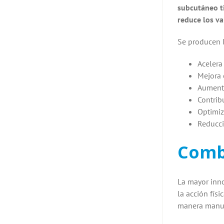
subcutáneo ti
reduce los va
Se producen l
Acelera
Mejora 
Aumenta
Contrib
Optimiz
Reducci
Comb
La mayor inno
la acción fís
manera manual