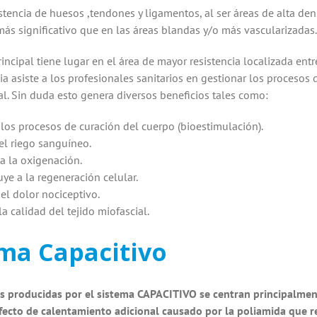
stencia de huesos ,tendones y ligamentos, al ser áreas de alta d
ás significativo que en las áreas blandas y/o más vascularizadas.
incipal tiene lugar en el área de mayor resistencia localizada entre
ia asiste a los profesionales sanitarios en gestionar los proceso
l. Sin duda esto genera diversos beneficios tales como:
 los procesos de curación del cuerpo (bioestimulación).
el riego sanguíneo.
 la oxigenación.
uye a la regeneración celular.
el dolor nociceptivo.
a calidad del tejido miofascial.
ma Capacitivo
s producidas por el sistema CAPACITIVO se centran principalment
ecto de calentamiento adicional causado por la poliamida que r