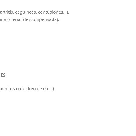
artritis, esguinces, contusiones…).
rina o renal descompensada).
NES
mentos o de drenaje etc…)