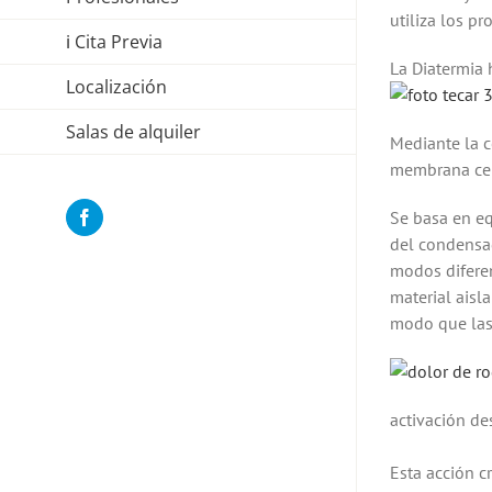
utiliza los p
ℹ Cita Previa
La Diatermia 
Localización
Salas de alquiler
Mediante la co
membrana cel
Se basa en eq
Facebook
del condensad
modos difere
material aisl
modo que las 
activación des
Esta acción c