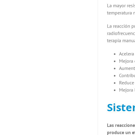
La mayor resi
temperatura m
La reacción pr
radiofrecuenc
terapia manua
Acelera
Mejora 
Aumenta
Contrib
Reduce 
Mejora l
Siste
Las reaccione
produce un ef