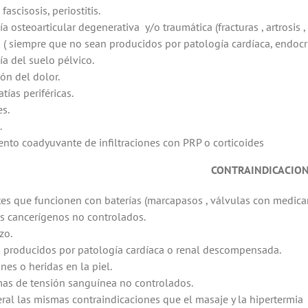
 fascisosis, periostitis.
a osteoarticular degenerativa y/o traumática (fracturas , artrosis , 
( siempre que no sean producidos por patología cardíaca, endoc
ía del suelo pélvico.
ón del dolor.
tías periféricas.
es.
.
ento coadyuvante de infiltraciones con PRP o corticoides
CONTRAINDICACIO
es que funcionen con baterías (marcapasos , válvulas con medica
s cancerígenos no controlados.
zo.
producidos por patología cardíaca o renal descompensada.
nes o heridas en la piel.
as de tensión sanguínea no controlados.
ral las mismas contraindicaciones que el masaje y la hipertermia