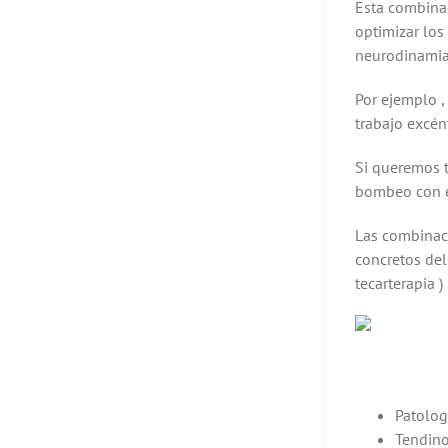
Esta combinac
optimizar los
neurodinami
Por ejemplo ,
trabajo excént
Si queremos t
bombeo con el
Las combinaci
concretos del
tecarterapia )
Patolog
Tendino