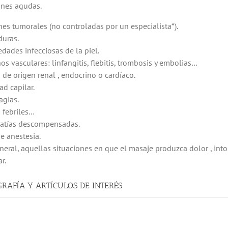
ones agudas.
nes tumorales (no controladas por un especialista*).
uras.
dades infecciosas de la piel.
os vasculares: linfangitis, flebitis, trombosis y embolias…
de origen renal , endocrino o cardíaco.
ad capilar.
gias.
 febriles…
atías descompensadas.
e anestesia.
eneral, aquellas situaciones en que el masaje produzca dolor , into
r.
GRAFÍA Y ARTÍCULOS DE INTERÉS